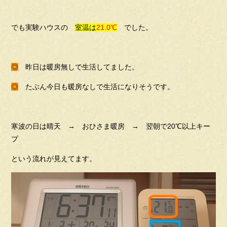
でも実験ハウスの
室温は
21.0℃
でした。
◎
昨日は暖房無しで生活してました。
◎
たぶん今日も暖房なしで生活になりそうです。
寒波の日は晴天 → おひさま暖房 → 翌朝で20℃以上キー
プ
という流れが見えてます。