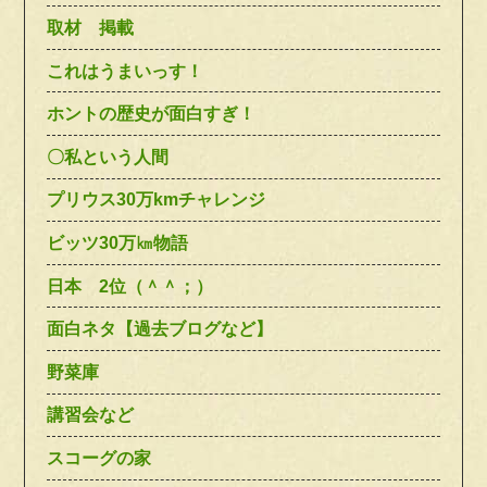
取材 掲載
これはうまいっす！
ホントの歴史が面白すぎ！
〇私という人間
プリウス30万kmチャレンジ
ビッツ30万㎞物語
日本 2位（＾＾；）
面白ネタ【過去ブログなど】
野菜庫
講習会など
スコーグの家