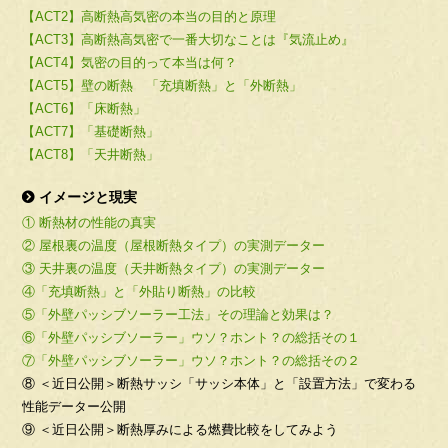
【ACT2】高断熱高気密の本当の目的と原理
【ACT3】高断熱高気密で一番大切なことは『気流止め』
【ACT4】気密の目的って本当は何？
【ACT5】壁の断熱 「充填断熱」と「外断熱」
【ACT6】「床断熱」
【ACT7】「基礎断熱」
【ACT8】「天井断熱」
イメージと現実
① 断熱材の性能の真実
② 屋根裏の温度（屋根断熱タイプ）の実測データー
③ 天井裏の温度（天井断熱タイプ）の実測データー
④「充填断熱」と「外貼り断熱」の比較
⑤「外壁パッシブソーラー工法」その理論と効果は？
⑥「外壁パッシブソーラー」ウソ？ホント？の総括その１
⑦「外壁パッシブソーラー」ウソ？ホント？の総括その２
⑧ ＜近日公開＞断熱サッシ「サッシ本体」と「設置方法」で変わる
性能データー公開
⑨ ＜近日公開＞断熱厚みによる燃費比較をしてみよう