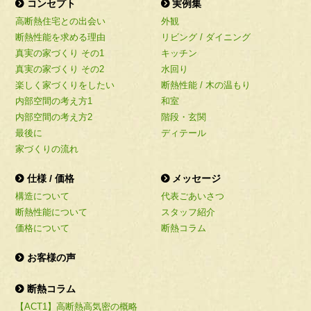
コンセプト
実例集
高断熱住宅との出会い
外観
断熱性能を求める理由
リビング / ダイニング
真実の家づくり その1
キッチン
真実の家づくり その2
水回り
楽しく家づくりをしたい
断熱性能 / 木の温もり
内部空間の考え方1
和室
内部空間の考え方2
階段・玄関
最後に
ディテール
家づくりの流れ
仕様 / 価格
メッセージ
構造について
代表ごあいさつ
断熱性能について
スタッフ紹介
価格について
断熱コラム
お客様の声
断熱コラム
【ACT1】高断熱高気密の概略