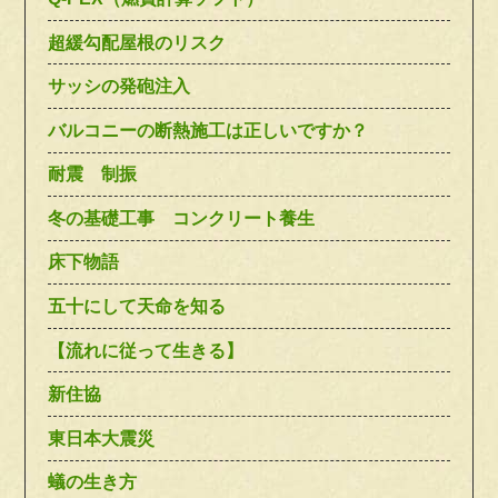
超緩勾配屋根のリスク
サッシの発砲注入
バルコニーの断熱施工は正しいですか？
耐震 制振
冬の基礎工事 コンクリート養生
床下物語
五十にして天命を知る
【流れに従って生きる】
新住協
東日本大震災
蟻の生き方