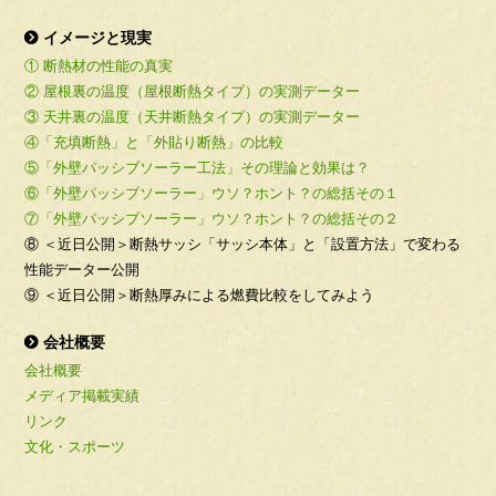
イメージと現実
① 断熱材の性能の真実
② 屋根裏の温度（屋根断熱タイプ）の実測データー
③ 天井裏の温度（天井断熱タイプ）の実測データー
④「充填断熱」と「外貼り断熱」の比較
⑤「外壁パッシブソーラー工法」その理論と効果は？
⑥「外壁パッシブソーラー」ウソ？ホント？の総括その１
⑦「外壁パッシブソーラー」ウソ？ホント？の総括その２
⑧ ＜近日公開＞断熱サッシ「サッシ本体」と「設置方法」で変わる
性能データー公開
⑨ ＜近日公開＞断熱厚みによる燃費比較をしてみよう
会社概要
会社概要
メディア掲載実績
リンク
文化・スポーツ