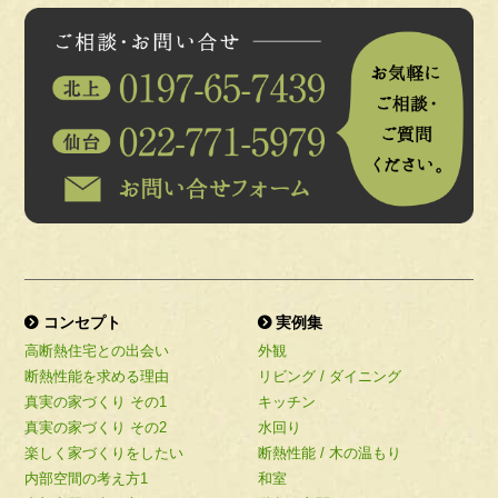
コンセプト
実例集
高断熱住宅との出会い
外観
断熱性能を求める理由
リビング / ダイニング
真実の家づくり その1
キッチン
真実の家づくり その2
水回り
楽しく家づくりをしたい
断熱性能 / 木の温もり
内部空間の考え方1
和室