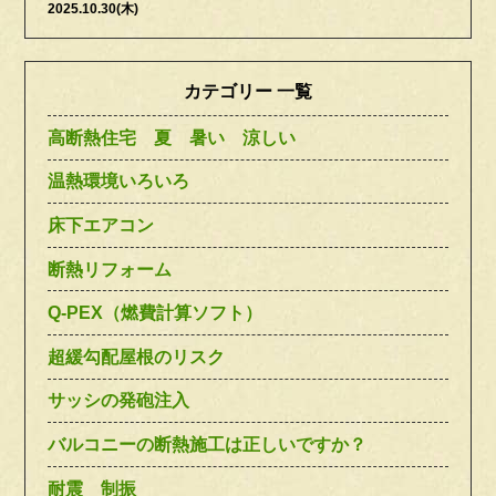
2025.10.30(木)
カテゴリー 一覧
高断熱住宅 夏 暑い 涼しい
温熱環境いろいろ
床下エアコン
断熱リフォーム
Q-PEX（燃費計算ソフト）
超緩勾配屋根のリスク
サッシの発砲注入
バルコニーの断熱施工は正しいですか？
耐震 制振