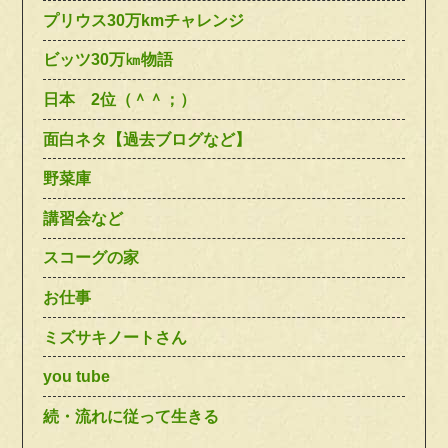
プリウス30万kmチャレンジ
ビッツ30万㎞物語
日本 2位（＾＾；）
面白ネタ【過去ブログなど】
野菜庫
講習会など
スコーグの家
お仕事
ミズサキノートさん
you tube
続・流れに従って生きる