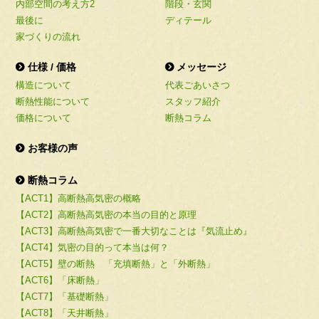
内部空間の考え方2
階段・玄関
最後に
ディテール
家づくりの流れ
仕様 / 価格
メッセージ
構造について
代表ごあいさつ
断熱性能について
スタッフ紹介
価格について
断熱コラム
お客様の声
断熱コラム
【ACT1】高断熱高気密の概略
【ACT2】高断熱高気密の本当の目的と原理
【ACT3】高断熱高気密で一番大切なことは『気流止め』
【ACT4】気密の目的って本当は何？
【ACT5】壁の断熱 「充填断熱」と「外断熱」
【ACT6】「床断熱」
【ACT7】「基礎断熱」
【ACT8】「天井断熱」