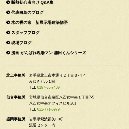
断熱初心者向け Q&A集
代表白鳥のブログ
木の香の家 新展示場建築物語
スタッフブログ
現場ブログ
漫画 がんばれ現場マン 浦田くんシリーズ
北上事務所
岩手県北上市本通り２丁目３-４４
みゆきビル１階
TEL
0197-65-7439
仙台事務所
宮城県仙台市泉区八乙女中央１丁目7-5
八乙女中央オフィスビル201
TEL
022-771-5979
盛岡事務所
岩手県紫波郡矢巾町
流通センター内