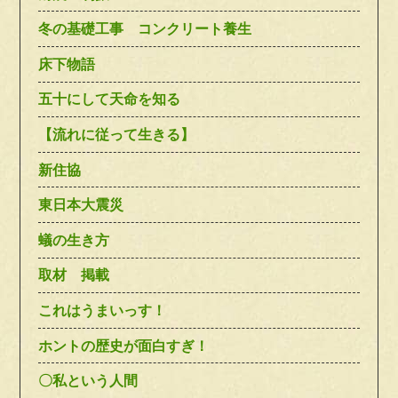
冬の基礎工事 コンクリート養生
床下物語
五十にして天命を知る
【流れに従って生きる】
新住協
東日本大震災
蟻の生き方
取材 掲載
これはうまいっす！
ホントの歴史が面白すぎ！
〇私という人間