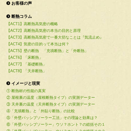
お客様の声
断熱コラム
【ACT1】高断熱高気密の概略
【ACT2】高断熱高気密の本当の目的と原理
【ACT3】高断熱高気密で一番大切なことは『気流止め』
【ACT4】気密の目的って本当は何？
【ACT5】壁の断熱 「充填断熱」と「外断熱」
【ACT6】「床断熱」
【ACT7】「基礎断熱」
【ACT8】「天井断熱」
イメージと現実
① 断熱材の性能の真実
② 屋根裏の温度（屋根断熱タイプ）の実測データー
③ 天井裏の温度（天井断熱タイプ）の実測データー
④「充填断熱」と「外貼り断熱」の比較
⑤「外壁パッシブソーラー工法」その理論と効果は？
⑥「外壁パッシブソーラー」ウソ？ホント？の総括その１