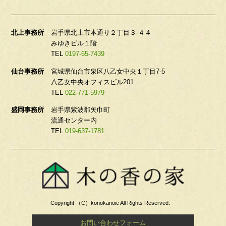
北上事務所
岩手県北上市本通り２丁目３-４４
みゆきビル１階
TEL
0197-65-7439
仙台事務所
宮城県仙台市泉区八乙女中央１丁目7-5
八乙女中央オフィスビル201
TEL
022-771-5979
盛岡事務所
岩手県紫波郡矢巾町
流通センター内
TEL
019-637-1781
Copyright （C）konokanoie All Rights Reserved.
お問い合わせフォーム