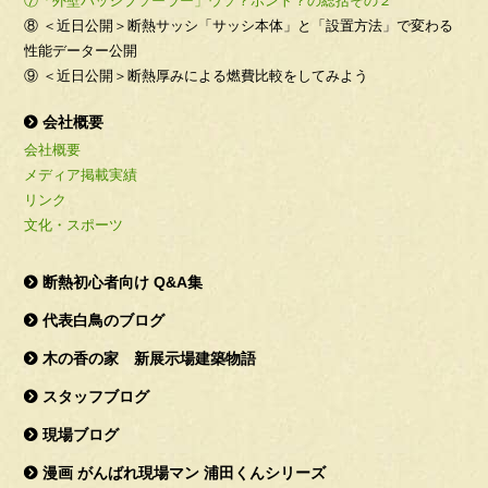
⑦「外壁パッシブソーラー」ウソ？ホント？の総括その２
⑧ ＜近日公開＞断熱サッシ「サッシ本体」と「設置方法」で変わる
性能データー公開
⑨ ＜近日公開＞断熱厚みによる燃費比較をしてみよう
会社概要
会社概要
メディア掲載実績
リンク
文化・スポーツ
断熱初心者向け Q&A集
代表白鳥のブログ
木の香の家 新展示場建築物語
スタッフブログ
現場ブログ
漫画 がんばれ現場マン 浦田くんシリーズ