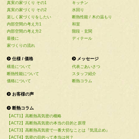
真実の家づくり その1
キッチン
真実の家づくり その2
水回り
楽しく家づくりをしたい
断熱性能 / 木の温もり
内部空間の考え方1
和室
内部空間の考え方2
階段・玄関
最後に
ディテール
家づくりの流れ
仕様 / 価格
メッセージ
構造について
代表ごあいさつ
断熱性能について
スタッフ紹介
価格について
断熱コラム
お客様の声
断熱コラム
【ACT1】高断熱高気密の概略
【ACT2】高断熱高気密の本当の目的と原理
【ACT3】高断熱高気密で一番大切なことは『気流止め』
【ACT4】気密の目的って本当は何？