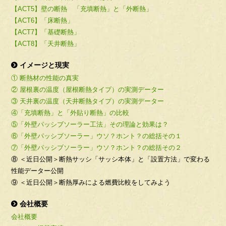
【ACT5】壁の断熱 「充填断熱」と「外断熱」
【ACT6】「床断熱」
【ACT7】「基礎断熱」
【ACT8】「天井断熱」
イメージと現実
① 断熱材の性能の真実
② 屋根裏の温度（屋根断熱タイプ）の実測データー
③ 天井裏の温度（天井断熱タイプ）の実測データー
④「充填断熱」と「外貼り断熱」の比較
⑤「外壁パッシブソーラー工法」その理論と効果は？
⑥「外壁パッシブソーラー」ウソ？ホント？の総括その１
⑦「外壁パッシブソーラー」ウソ？ホント？の総括その２
⑧ ＜近日公開＞断熱サッシ「サッシ本体」と「設置方法」で変わる
性能データー公開
⑨ ＜近日公開＞断熱厚みによる燃費比較をしてみよう
会社概要
会社概要