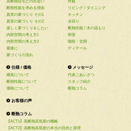
高断熱住宅との出会い
外観
断熱性能を求める理由
リビング / ダイニング
真実の家づくり その1
キッチン
真実の家づくり その2
水回り
楽しく家づくりをしたい
断熱性能 / 木の温もり
内部空間の考え方1
和室
内部空間の考え方2
階段・玄関
最後に
ディテール
家づくりの流れ
仕様 / 価格
メッセージ
構造について
代表ごあいさつ
断熱性能について
スタッフ紹介
価格について
断熱コラム
お客様の声
断熱コラム
【ACT1】高断熱高気密の概略
【ACT2】高断熱高気密の本当の目的と原理