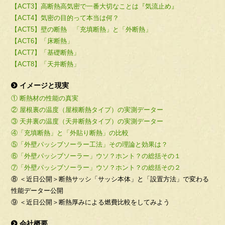
【ACT3】高断熱高気密で一番大切なことは『気流止め』
【ACT4】気密の目的って本当は何？
【ACT5】壁の断熱 「充填断熱」と「外断熱」
【ACT6】「床断熱」
【ACT7】「基礎断熱」
【ACT8】「天井断熱」
イメージと現実
① 断熱材の性能の真実
② 屋根裏の温度（屋根断熱タイプ）の実測データー
③ 天井裏の温度（天井断熱タイプ）の実測データー
④「充填断熱」と「外貼り断熱」の比較
⑤「外壁パッシブソーラー工法」その理論と効果は？
⑥「外壁パッシブソーラー」ウソ？ホント？の総括その１
⑦「外壁パッシブソーラー」ウソ？ホント？の総括その２
⑧ ＜近日公開＞断熱サッシ「サッシ本体」と「設置方法」で変わる
性能データー公開
⑨ ＜近日公開＞断熱厚みによる燃費比較をしてみよう
会社概要